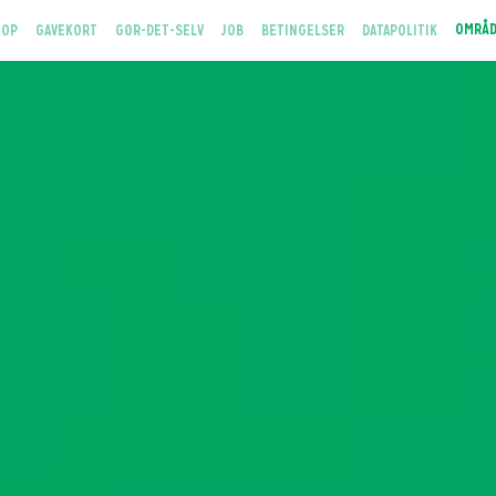
(CURRENT)
OMRÅ
 OP
GAVEKORT
GØR-DET-SELV
JOB
BETINGELSER
DATAPOLITIK