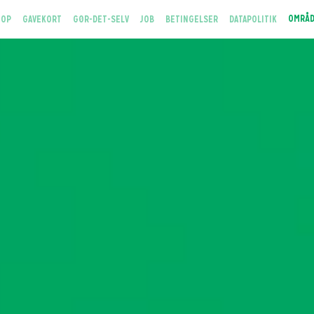
(CURRENT)
OMRÅ
 OP
GAVEKORT
GØR-DET-SELV
JOB
BETINGELSER
DATAPOLITIK