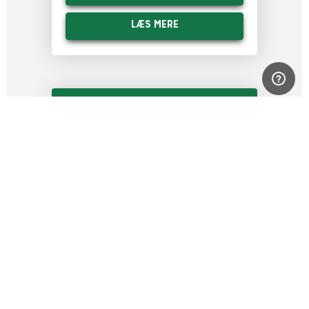
LÆS MERE
MEST FOR PENGENE
ABONNEMENT
FRA DKK
103
PR. POLERING
ALTID RENE VINDUER
SLIP FOR AT RINGE TIL VINDUESPUDSEREN
VÆLG MELLEM HVER 4., 8. ELLER 12. UGE.
REGELMÆSSIG POLERING GIVER ET FLOTTERE
RESULTAT