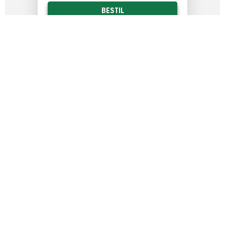
BESTIL
LÆS MERE
MEST FOR PENGENE
ABONNEMENT
FRA DKK
103
PR. POLERING
ALTID RENE VINDUER
SLIP FOR AT RINGE TIL VINDUESPUDSEREN
VÆLG MELLEM HVER 4., 8. ELLER 12. UGE.