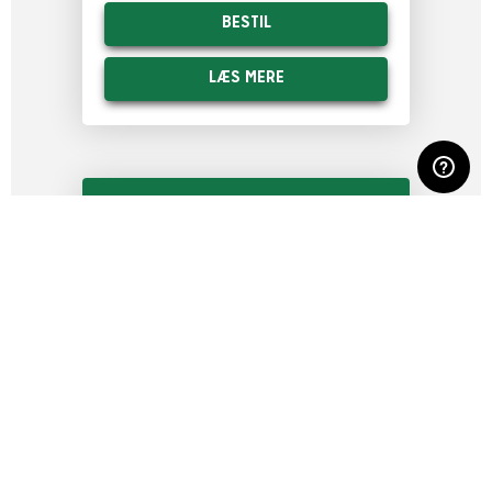
BESTIL
LÆS MERE
MEST FOR PENGENE
ABONNEMENT
FRA DKK
103
PR. POLERING
ALTID RENE VINDUER
SLIP FOR AT RINGE TIL VINDUESPUDSEREN
VÆLG MELLEM HVER 4., 8. ELLER 12. UGE.