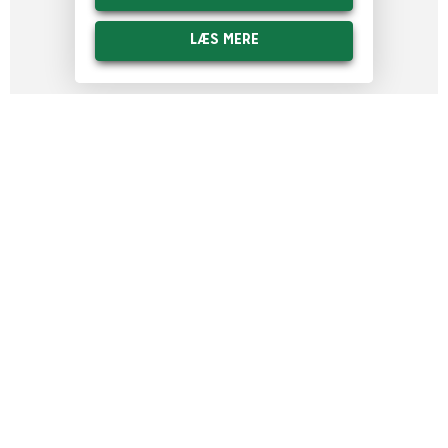
LÆS MERE
MEST FOR PENGENE
ABONNEMENT
FRA DKK
103
PR. POLERING
ALTID RENE VINDUER
SLIP FOR AT RINGE TIL VINDUESPUDSEREN
VÆLG MELLEM HVER 4., 8. ELLER 12. UGE.
REGELMÆSSIG POLERING GIVER ET FLOTTERE